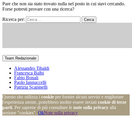
Pare che non sia stato trovato nulla nel posto in cui stavi cercando.
Forse potresti provare con una ricerca?
Ricerca per:
Team Redazionale
Alessandro Tibaldi
Francesca Balbi
Fabio Bonali
Paolo Iannuccelli
Patrizia Scapinelli
Questo sito utilizza i
cookie
per fornire alcuni servizi e migliorare
l'esperienza utente, potrebbero inoltre essere inviati
cookie di terze
parti
. Per saperne di più consultare le
note sulla privacy
alla
sezione "cookies".
Ok
Note sulla privacy